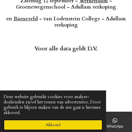
Zaterdag 12 september -
Werkendam
-
Groenewegenschool - Adullam verkoping
en
Barneveld
- van Lodenstein College - Adullam
verkoping
Voor alle data geldt D.V.
Deze website gebruikt cookies voor analyse-
doeleinden en/of het tonen van advertenties. Door
gebruik te blijven maken van de site gaat u hiermee
akkoord.
Akkoord
E-mailadres
Telefoonnummer
Kaart
WhatsApp