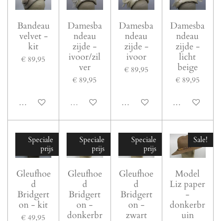
Bandeau
Damesba
Damesba
Damesba
velvet -
ndeau
ndeau
ndeau
kit
zijde -
zijde -
zijde -
ivoor/zil
ivoor
licht
€ 89,95
ver
beige
€ 89,95
€ 89,95
€ 89,95
In winkelwagen
Uitverkocht
In winkelwagen
In winkelwage
Speciale
Speciale
Speciale
Sale!
prijs
prijs
prijs
Gleufhoe
Gleufhoe
Gleufhoe
Model
d
d
d
Liz paper
Bridgert
Bridgert
Bridgert
-
on - kit
on -
on -
donkerbr
donkerbr
zwart
uin
€ 49,95