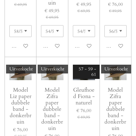
uin
€ 49,95
€ 76,00
€ 69,95
€ 49,95
€ 69,95
€ 89,95
€ 69,95
In winkelwagen
In winkelwagen
In winkelwagen
In winkelwage
Uitverkocht
Uitverkocht
57 - 59 -
Uitverkocht
61
Model
Model
Gleufhoe
Model
Liz paper
Zifra
d Fiona -
Zifra
dubbele
paper
naturel
paper
band -
dubbele
dubbele
€ 76,00
donkerbr
band -
band -
€ 89,95
uin
donkerbr
donkerbr
uin
uin
€ 76,00
€ 76,00
€ 76,00