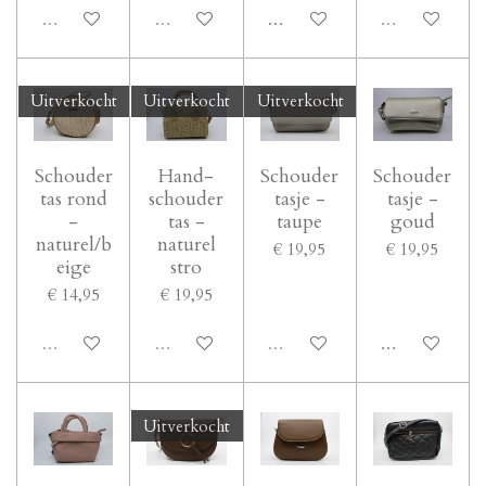
Uitverkocht
Uitverkocht
In winkelwagen
Uitverkocht
Uitverkocht
Uitverkocht
Uitverkocht
Schouder
Hand-
Schouder
Schouder
tas rond
schouder
tasje -
tasje -
-
tas -
taupe
goud
naturel/b
naturel
€ 19,95
€ 19,95
eige
stro
€ 14,95
€ 19,95
Uitverkocht
Uitverkocht
Uitverkocht
In winkelwage
Uitverkocht