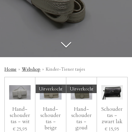
Home
»
Webshop
»
Kinder-Tiener tasjes
Uitverkocht
Uitverkocht
Hand-
Hand-
Hand-
Schouder
schouder
schouder
schouder
tas -
tas - wit
tas -
tas -
zwart lak
beige
goud
€ 25,95
€ 15,95