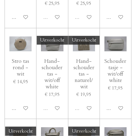
€ 25,95
€ 25,95
In winkelwagen
Uitverkocht
Uitverkocht
In winkelwage
Uitverkocht
Uitverkocht
Stro tas
Hand-
Hand-
Schouder
rond -
schouder
schouder
tasje -
wit
tas -
tas -
wit/off
wit/off
naturel/
white
€ 14,95
white
wit
€ 17,95
€ 17,95
€ 19,95
In winkelwagen
Uitverkocht
Uitverkocht
In winkelwage
Uitverkocht
Uitverkocht