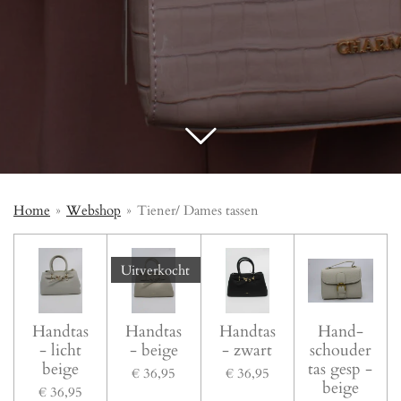
Home
»
Webshop
»
Tiener/ Dames tassen
Uitverkocht
Handtas
Handtas
Handtas
Hand-
- licht
- beige
- zwart
schouder
beige
tas gesp -
€ 36,95
€ 36,95
beige
€ 36,95