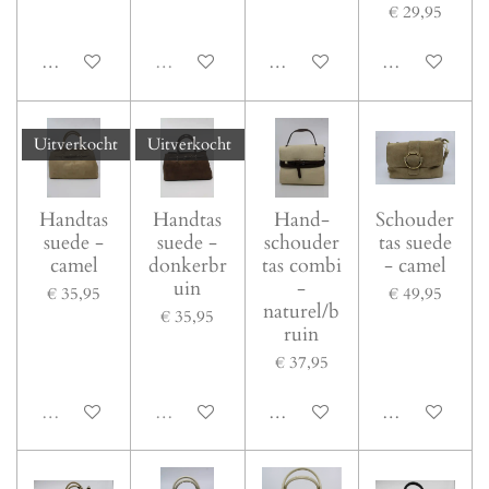
€ 29,95
In winkelwagen
Uitverkocht
In winkelwagen
In winkelwage
Uitverkocht
Uitverkocht
Handtas
Handtas
Hand-
Schouder
suede -
suede -
schouder
tas suede
camel
donkerbr
tas combi
- camel
uin
-
€ 35,95
€ 49,95
naturel/b
€ 35,95
ruin
€ 37,95
Uitverkocht
Uitverkocht
In winkelwagen
In winkelwage