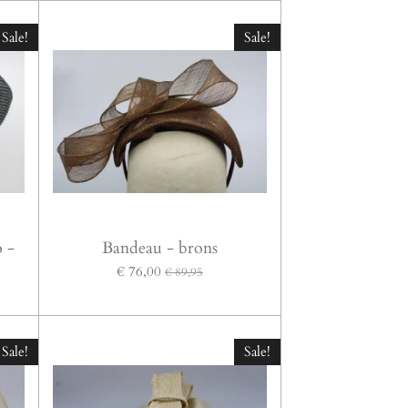
Sale!
Sale!
o -
Bandeau - brons
€ 76,00
€ 89,95
Sale!
Sale!