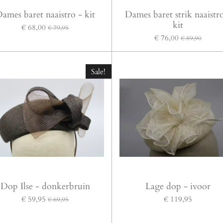
ames baret naaistro - kit
Dames baret strik naaistr
kit
€ 68,00
€ 79,95
€ 76,00
€ 89,90
Sale!
Dop Ilse - donkerbruin
Lage dop - ivoor
€ 59,95
€ 119,95
€ 69,95