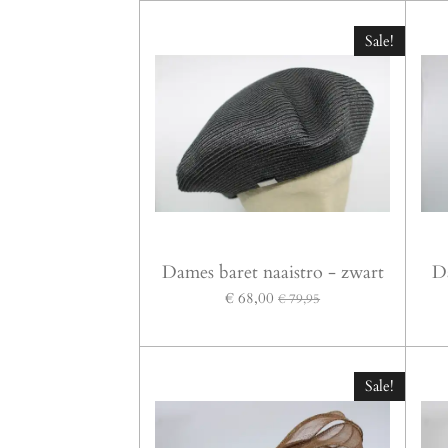
Sale!
Dames baret naaistro - zwart
Da
€ 68,00
€ 79,95
Sale!