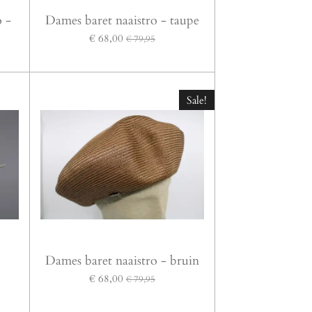
o -
Dames baret naaistro - taupe
€ 68,00
€ 79,95
Sale!
Dames baret naaistro - bruin
€ 68,00
€ 79,95