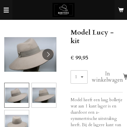
Ga
direct
naar
de
Model Lucy -
hoofdinhoud
kit
€ 99,95
In
winkelwagen
Model heeft een laag bolletje
wat aan 1 kant lager is en
daardoor een a-
symmertrische uitstraling
heeft. Bij de lagere kant van