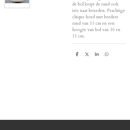
de bol loopt de rand ook
iets naar beneden. Prachtige
chique hoed met bredere
rand van 11 cm en een
hoogte van bol van 10 en
11 cm.
D
D
S
D
e
e
h
e
l
e
a
l
e
l
r
e
n
e
n