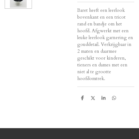
Baret heeft een leerlook
bovenkant en een tricot
rand en bandje om het
hoofd. Afgwerkt met een
leuke leerlook garnering en
gouddetail. Verkrijgbaar in
2 maten en daarmee
geschikt voor kinderen,
tieners en dames met een
niet al te grootte
hoofdomtrek.
D
D
S
D
e
e
h
e
l
e
a
l
e
l
r
e
n
e
n