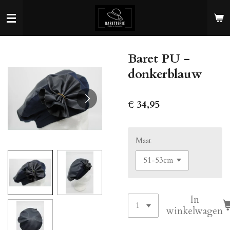
Ga
direct
naar
de
Baret PU -
hoofdinhoud
donkerblauw
€ 34,95
Maat
In
winkelwagen