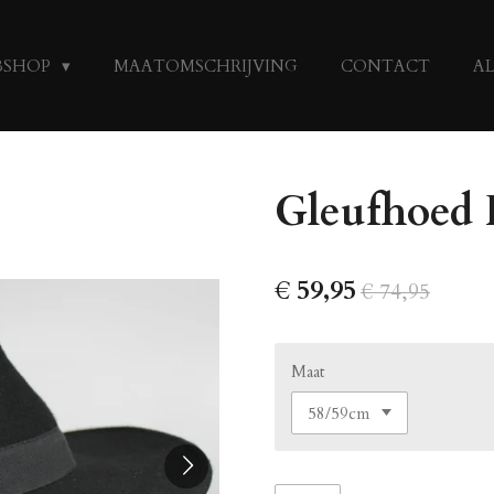
BSHOP
MAATOMSCHRIJVING
CONTACT
A
Gleufhoed 
€ 59,95
€ 74,95
Maat