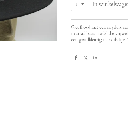
In winkelwage
Gleufhoed met een royalere ran
neutraal basis model die vrijw
een goudkleurig merklabeltje. 
D
D
S
e
e
h
l
e
a
e
l
r
n
e