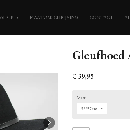
BSHOP
MAATOMSCHRIJVING
CONTACT
A
Gleufhoed 
€ 39,95
Maat