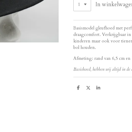
In winkelwage
Basismodel gleufhoed met perf
draagcomfort. Verkrijgbaar i
kinderen maar ook voor tieners
bol houden.
Afmeting: rand van 6,5 cm en
Basishoed, hebben wij altijd in de 
D
D
S
e
e
h
l
e
a
e
l
r
n
e