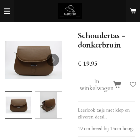
Ga
direct
naar
de
Schoudertas -
hoofdinhoud
donkerbruin
€ 19,95
In
winkelwagen
Leerlook tasje met klep en
zilveren detail.
19 cm breed bij 15cm hoog.