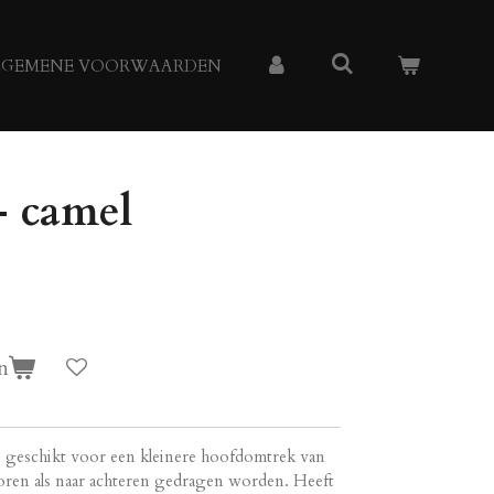
LGEMENE VOORWAARDEN
- camel
n
is geschikt voor een kleinere hoofdomtrek van
oren als naar achteren gedragen worden. Heeft