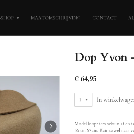
BSHOP
MAATOMSCHRIJVING
CONTACT
A
Dop Yvon 
€ 64,95
In winkelwage
Model loopt iets schuin af en 
55 tm 57cm. Kan zowel naar v