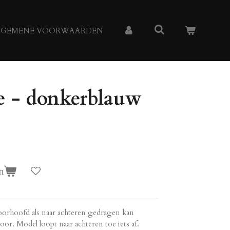
LGEMENE VOORWAARDEN
 - donkerblauw
n
oorhoofd als naar achteren gedragen kan
oor. Model loopt naar achteren toe iets af.