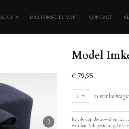
BSHOP
MAATOMSCHRIJVING
CONTACT
A
Model Imke
€ 79,95
In winkelwage
Royale dop die zowel op het v
worden. Vilt garnering links v