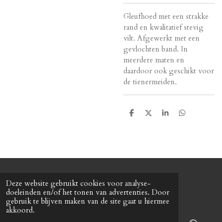
Gleufhoed met een strakke
rand en kwalitatief stevig
vilt. Afgewerkt met een
gevlochten band. In
meerdere maten en
daardoor ook geschikt voor
de tienermeiden.
D
D
S
D
e
e
h
e
l
e
a
l
e
l
r
e
n
e
n
© 2022 Baretterie
Deze website gebruikt cookies voor analyse-
Powered by
JouwWeb
doeleinden en/of het tonen van advertenties. Door
gebruik te blijven maken van de site gaat u hiermee
akkoord.