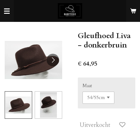
Ga
direct
naar
de
Gleufhoed Liva
hoofdinhoud
- donkerbruin
€ 64,95
Maat
Uitverkocht