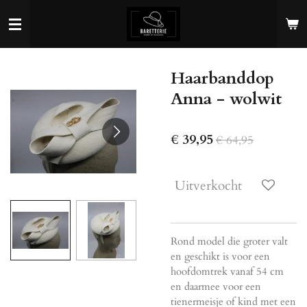
Ga
direct
naar
de
Haarbanddop
hoofdinhoud
Anna - wolwit
€ 39,95
€ 64,95
Uitverkocht
Rond model die groter valt
en geschikt is voor een
hoofdomtrek vanaf 54 cm
en daarmee voor een
tienermeisje of kind met een