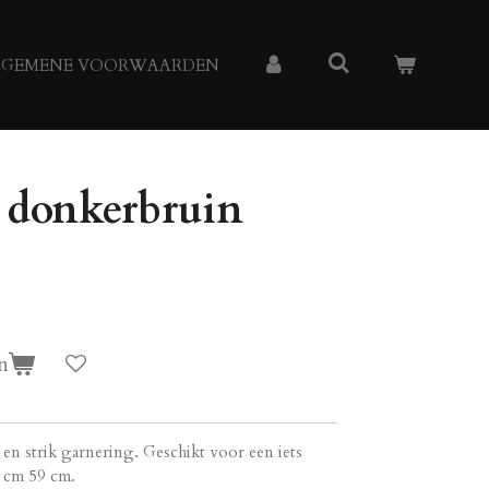
LGEMENE VOORWAARDEN
 donkerbruin
n
en strik garnering. Geschikt voor een iets
 cm 59 cm.