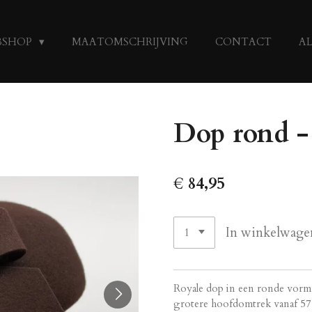
BSHOP
MAATOMSCHRIJVING
CONTACT
A
Dop rond -
€ 84,95
In winkelwage
Royale dop in een ronde vorm 
grotere hoofdomtrek vanaf 57