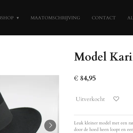
BSHOP
MAATOMSCHRIJVING
CONTACT
A
Model Kari
€ 84,95
Uitverkocht
Leuk kleiner model met een ra
door de hoed heen loopt en ee