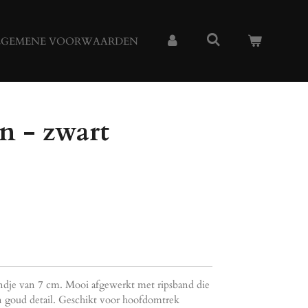
LGEMENE VOORWAARDEN
n - zwart
ndje van 7 cm. Mooi afgewerkt met ripsband die
n goud detail. Geschikt voor hoofdomtrek