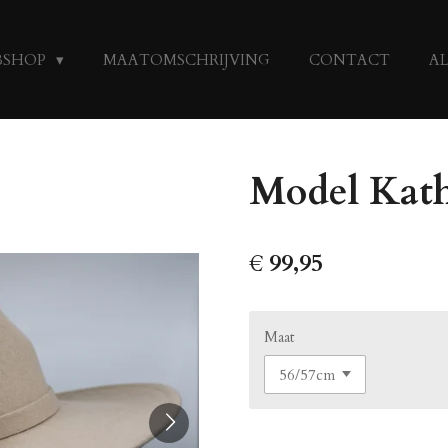
BSHOP
MAATOMSCHRIJVING
CONTACT
A
Model Kath
€ 99,95
Maat