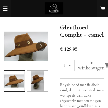
Ga
direct
naar
de
Gleufhoed
hoofdinhoud
Complit - camel
€ 129,95
In
winkelwagen
Royale hoed met flexibele
rand, die niet heel strak maar
wat speels valt. Luxe
afgewerkt met een ringen
band waar goudkleur in is