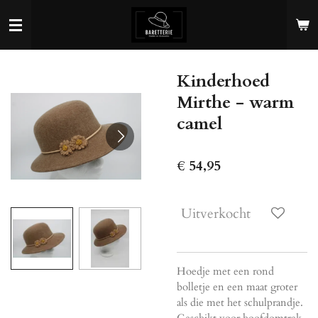
Ga
direct
naar
de
Kinderhoed
hoofdinhoud
Mirthe - warm
camel
€ 54,95
Uitverkocht
Hoedje met een rond
bolletje en een maat groter
als die met het schulprandje.
Geschikt voor hoofdomtrek