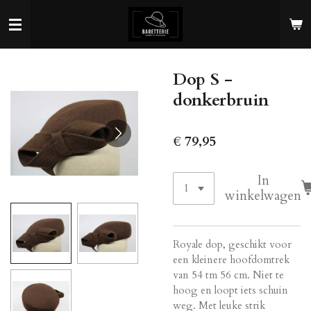
Ga
direct
naar
de
Dop S -
hoofdinhoud
donkerbruin
€ 79,95
In
winkelwagen
Royale dop, geschikt voor
een kleinere hoofdomtrek
van 54 tm 56 cm. Niet te
hoog en loopt iets schuin
weg. Met leuke strik