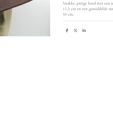
Strakke, pittige hoed met een i
11,5 cm en een gemiddelde ra
58 cm.
D
D
S
e
e
h
l
e
a
e
l
r
n
e