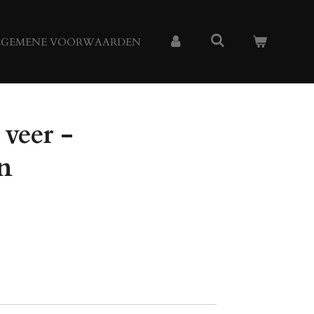
LGEMENE VOORWAARDEN
veer -
n