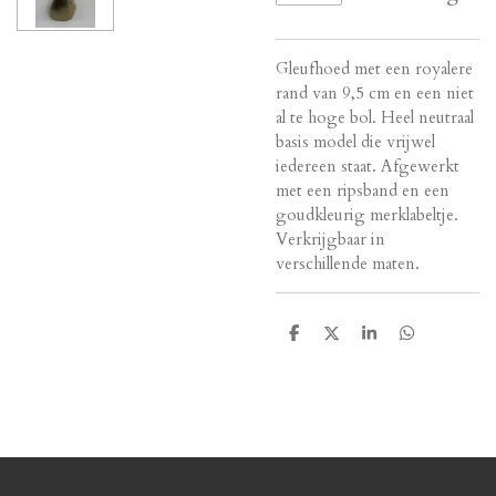
Gleufhoed met een royalere
rand van 9,5 cm en een niet
al te hoge bol. Heel neutraal
basis model die vrijwel
iedereen staat. Afgewerkt
met een ripsband en een
goudkleurig merklabeltje.
Verkrijgbaar in
verschillende maten.
D
D
S
D
e
e
h
e
l
e
a
l
e
l
r
e
n
e
n