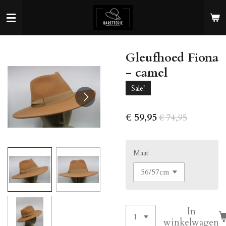
Ga
direct
naar
de
Gleufhoed Fiona
hoofdinhoud
- camel
Sale!
€ 59,95
€ 74,95
Maat
In
winkelwagen