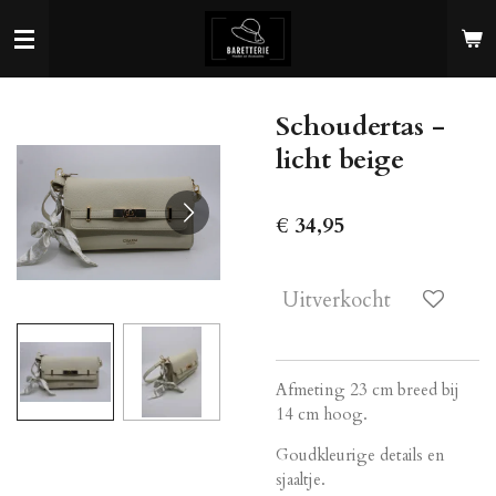
Ga
direct
naar
de
Schoudertas -
hoofdinhoud
licht beige
€ 34,95
Uitverkocht
Afmeting 23 cm breed bij
14 cm hoog.
Goudkleurige details en
sjaaltje.