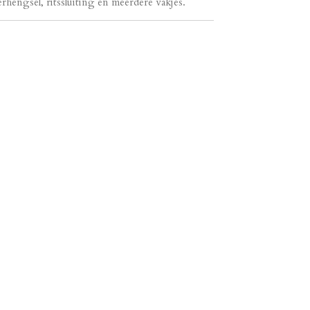
hengsel, ritssluiting en meerdere vakjes.