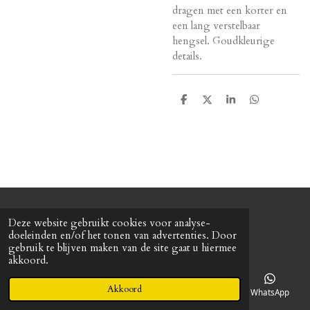
dragen met een korter en
een lang verstelbaar
hengsel. Goudkleurige
details.
D
D
S
D
e
e
h
e
l
e
a
l
e
l
r
e
n
e
n
© 2022 Baretterie
Deze website gebruikt cookies voor analyse-
Powered by
JouwWeb
doeleinden en/of het tonen van advertenties. Door
gebruik te blijven maken van de site gaat u hiermee
akkoord.
Akkoord
E-mailadres
Telefoonnummer
Kaart
WhatsApp