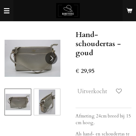
Ga
direct
naar
de
Hand-
hoofdinhoud
schoudertas -
goud
€ 29,95
Uitverkocht
Afmeting 24cm breed bij 15
cm hoog.
Als hand- en schoudertas te