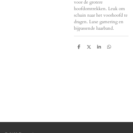
voor de grotere
hoofdomtrekken. Leuk om
schuin naar het voorhoofd te
dragen. Luxe garnering en
bijpassende haarband.
D
D
S
D
e
e
h
e
l
e
a
l
e
l
r
e
n
e
n