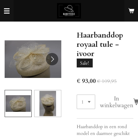
Ga
direct
naar
de
Haarbanddop
hoofdinhoud
royaal tule -
ivoor
Sale!
€ 93,00
€ 109,95
In
winkelwagen
Haarbanddop in een rond
model en daarmee geschikt