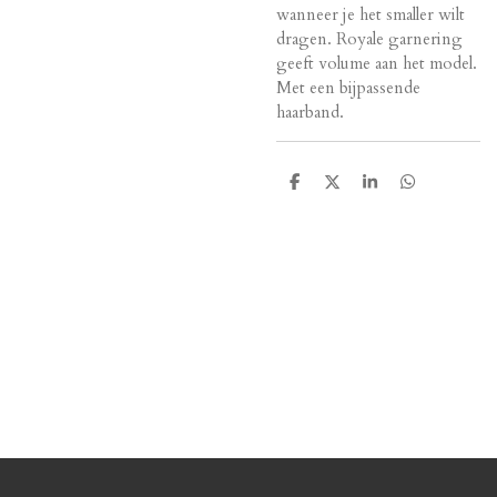
wanneer je het smaller wilt
dragen. Royale garnering
geeft volume aan het model.
Met een bijpassende
haarband.
D
D
S
D
e
e
h
e
l
e
a
l
e
l
r
e
n
e
n