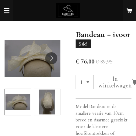
Ga
direct
naar
de
Bandeau - ivoor
hoofdinhoud
Sale!
€ 76,00
€ 89,95
In
winkelwagen
Model Bandeau in de
smallere versie van 10cm
breed en daarmee geschikt
voor de kleinere
hoofdomtrekken of