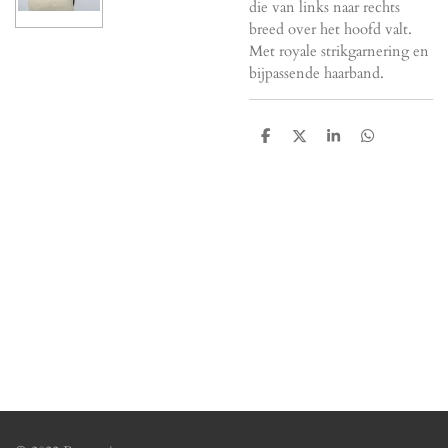
die van links naar rechts
breed over het hoofd valt.
Met royale strikgarnering en
bijpassende haarband.
D
D
S
D
e
e
h
e
l
e
a
l
e
l
r
e
n
e
n