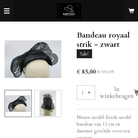
Ga
direct
naar
de
Bandeau royaal
hoofdinhoud
strik - zwart
Sale!
€ 85,00
€ 99,95
In
winkelwagen
Nieuw model: Brede model
bandeau van 13 cm en
daarmee geschikt voor een
grotere