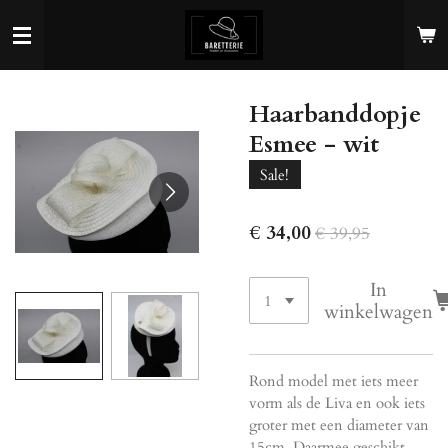
Ga
direct
naar
de
Haarbanddopje
hoofdinhoud
Esmee - wit
Sale!
€ 34,00
€ 39,95
In
winkelwagen
Rond model met iets meer
vorm als de Liva en ook iets
groter met een diameter van
15cm. Daarmee geschikt