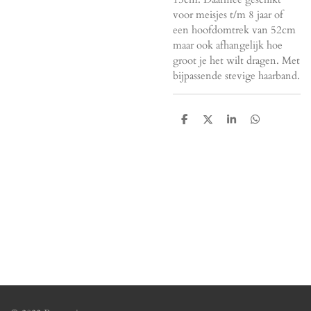
voor meisjes t/m 8 jaar of
een hoofdomtrek van 52cm
maar ook afhangelijk hoe
groot je het wilt dragen. Met
bijpassende stevige haarband.
D
D
S
D
e
e
h
e
l
e
a
l
e
l
r
e
n
e
n