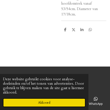
hoofdomtrek vanaf
53/54cm. Diameter van
17/18cm.
D
D
S
D
e
e
h
e
l
e
a
l
e
l
r
e
n
e
n
© 2022 Baretterie
Deze website gebruikt cookies voor analyse-
Powered by
JouwWeb
doeleinden en/of het tonen van advertenties. Door
gebruik te blijven maken van de site gaat u hiermee
akkoord.
Akkoord
E-mailadres
Telefoonnummer
Kaart
WhatsApp