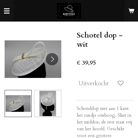
Ga
direct
naar
de
Schotel dop -
hoofdinhoud
wit
€ 39,95
Uitverkocht
Schoteldop met aan 1 kant
het randje omhoog. Sluit in
het midden, de rest staat vrij
van het hoofd. Geschikt
voor een grotere