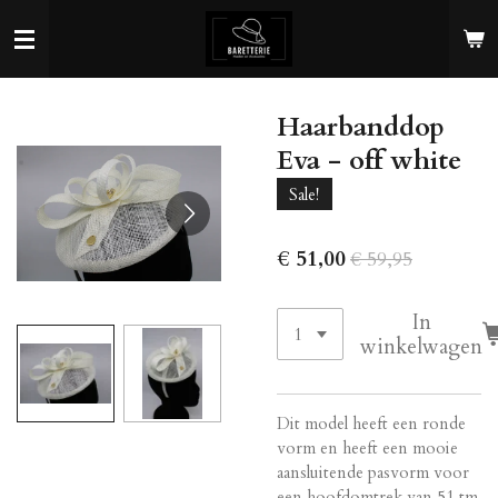
Ga
direct
naar
de
Haarbanddop
hoofdinhoud
Eva - off white
Sale!
€ 51,00
€ 59,95
In
winkelwagen
Dit model heeft een ronde
vorm en heeft een mooie
aansluitende pasvorm voor
een hoofdomtrek van 51 tm