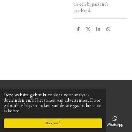
en een bijpassende
haarband.
D
D
S
D
e
e
h
e
l
e
a
l
e
l
r
e
n
e
n
© 2022 Baretterie
Deze website gebruikt cookies voor analyse-
Powered by
JouwWeb
doeleinden en/of het tonen van advertenties. Door
gebruik te blijven maken van de site gaat u hiermee
akkoord.
Akkoord
E-mailadres
Telefoonnummer
Kaart
WhatsApp