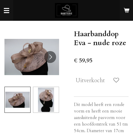
Ga
direct
naar
de
Haarbanddop
hoofdinhoud
Eva - nude roze
€ 59,95
Uitverkocht
Dit model heeft een ronde
vorm en heeft een mooie
aansluitende pasvorm voor
een hoofdomtrek van 51 tm
54cm. Diameter van 17cm