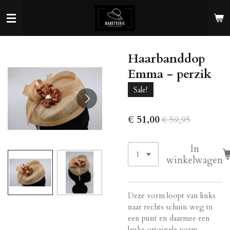
Ga
direct
naar
de
Haarbanddop
hoofdinhoud
Emma - perzik
Sale!
€ 51,00
€ 59,95
In
winkelwagen
Deze vorm loopt van links
naar rechts schuin weg in
een punt en daarmee een
leuke originele vorm.