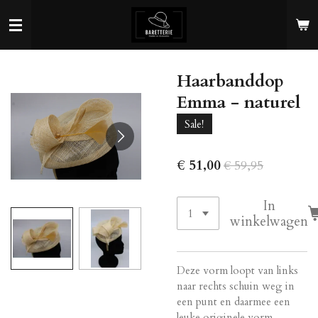
Ga
direct
naar
de
Haarbanddop
hoofdinhoud
Emma - naturel
Sale!
€ 51,00
€ 59,95
In
winkelwagen
Deze vorm loopt van links
naar rechts schuin weg in
een punt en daarmee een
leuke originele vorm.