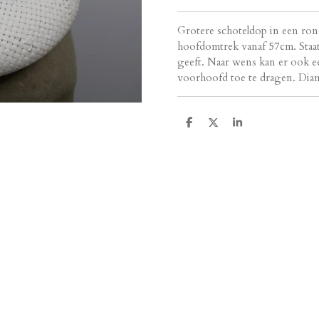
Grotere schoteldop in een ro
hoofdomtrek vanaf 57cm. Staat
geeft. Naar wens kan er ook e
voorhoofd toe te dragen. Dia
D
D
S
e
e
h
l
e
a
e
l
r
n
e