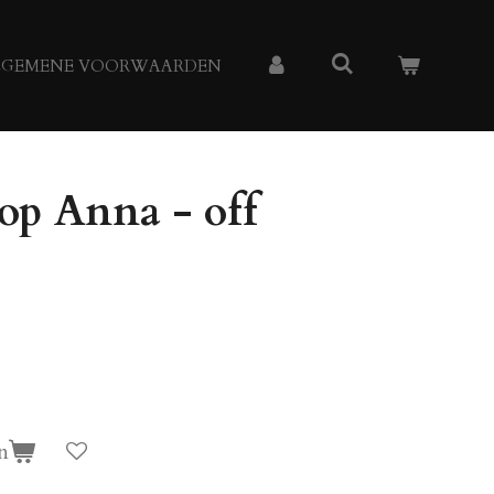
LGEMENE VOORWAARDEN
p Anna - off
n