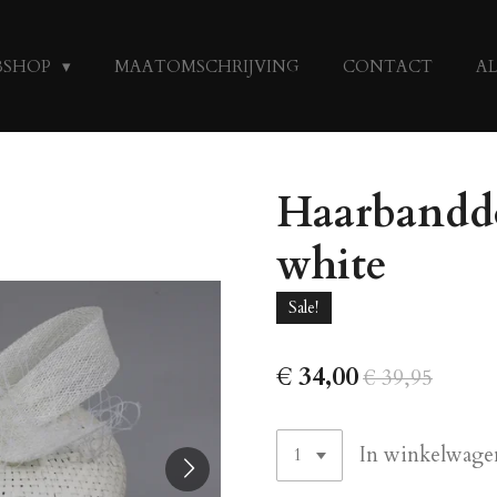
BSHOP
MAATOMSCHRIJVING
CONTACT
A
Haarbanddo
white
Sale!
€ 34,00
€ 39,95
In winkelwage