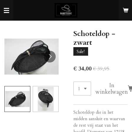
Ga
direct
naar
de
Schoteldop -
hoofdinhoud
zwart
Sale!
€ 34,00
€ 39,95
In
winkelwagen
Schoteldop die in het
midden aansluit en waarvan
de rest vrij staat van het
hoofd. Diameter van 17/18