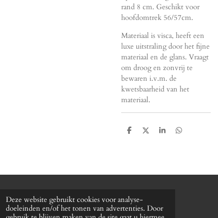
rand 8 cm. Geschikt voor
hoofdomtrek 56/57cm.
Materiaal is visca, heeft een
luxe uitstraling door het fijne
materiaal en de glans. Vraagt
om droog en zonvrij te
bewaren i.v.m. de
kwetsbaarheid van het
materiaal.
D
D
S
D
e
e
h
e
l
e
a
l
e
l
r
e
n
e
n
© 2022 Baretterie
Deze website gebruikt cookies voor analyse-
Powered by
JouwWeb
doeleinden en/of het tonen van advertenties. Door
gebruik te blijven maken van de site gaat u hiermee