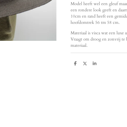
Model heeft wel een gleuf maar
een rondere look geeft en daar
10cm en rand heeft een gemidd
hoofdomtrek 56 tm 58 cm.
Materiaal is visca wat een luxe u
Vraagt om droog en zonvrij te 
materiaal.
D
D
S
e
e
h
l
e
a
e
l
r
n
e