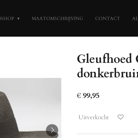
BSHOP
MAATOMSCHRIJVING
CONTACT
A
Gleufhoed 
donkerbrui
€ 99,95
Uitverkocht