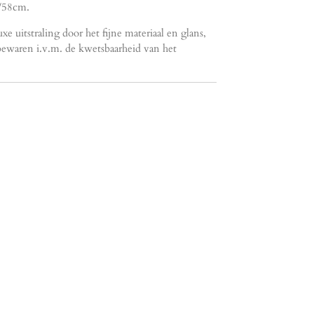
/58cm.
uxe uitstraling door het fijne materiaal en glans,
bewaren i.v.m. de kwetsbaarheid van het