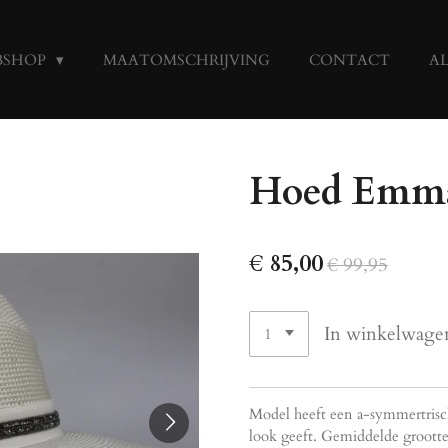
BSHOP
MAATOMSCHRIJVING
CONTACT
A
Hoed Emmal
€ 85,00
€ 99,95
In winkelwage
Model heeft een a-symmertrisch
look geeft. Gemiddelde groott