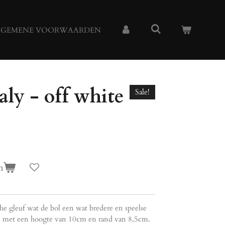
LGEMENE VOORWAARDEN
y - off white
Sale!
n
e gleuf wat de bol een wat bredere en speelse
e met een hoogte van 10cm en rand van 8,5cm.