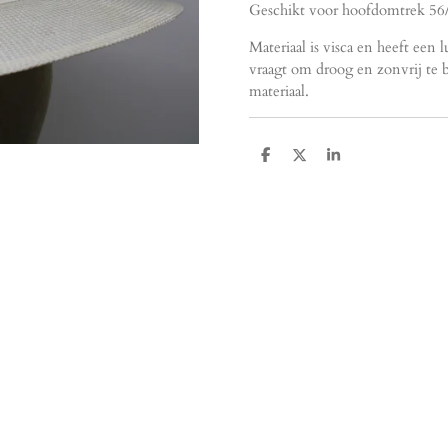
Geschikt voor hoofdomtrek 56
Materiaal is visca en heeft een l
vraagt om droog en zonvrij te 
materiaal.
D
D
S
e
e
h
l
e
a
e
l
r
n
e