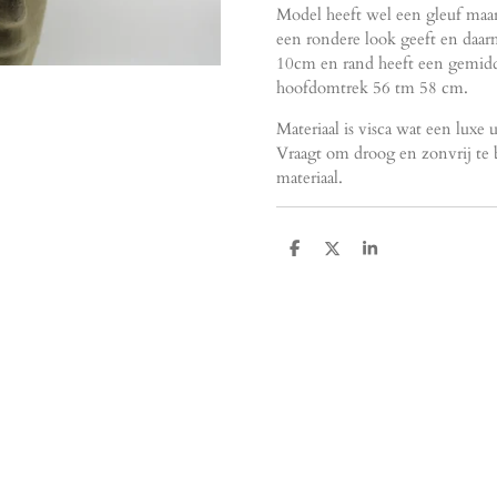
Model heeft wel een gleuf maar
een rondere look geeft en daar
10cm en rand heeft een gemidd
hoofdomtrek 56 tm 58 cm.
Materiaal is visca wat een luxe u
Vraagt om droog en zonvrij te 
materiaal.
D
D
S
e
e
h
l
e
a
e
l
r
n
e