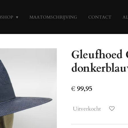
BSHOP
MAATOMSCHRIJVING
CONTACT
A
Gleufhoed 
donkerbla
€ 99,95
Uitverkocht