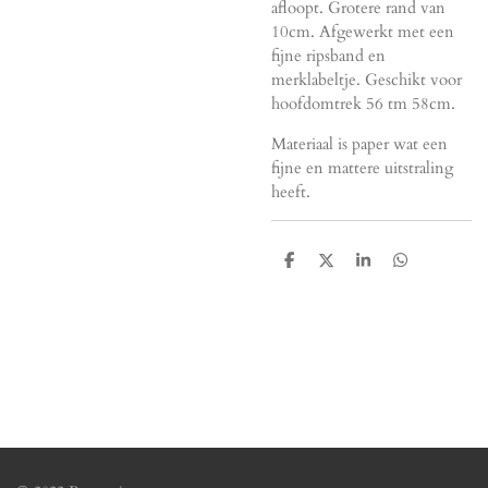
afloopt. Grotere rand van
10cm. Afgewerkt met een
fijne ripsband en
merklabeltje. Geschikt voor
hoofdomtrek 56 tm 58cm.
Materiaal is paper wat een
fijne en mattere uitstraling
heeft.
D
D
S
D
e
e
h
e
l
e
a
l
e
l
r
e
n
e
n