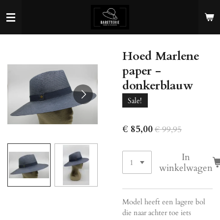
Ga
direct
naar
de
Hoed Marlene
hoofdinhoud
paper -
donkerblauw
Sale!
€ 85,00
€ 99,95
In
winkelwagen
Model heeft een lagere bol
die naar achter toe iets