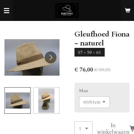
Ga
direct
naar
de
Gleufhoed Fiona
hoofdinhoud
- naturel
57 - 59 - 61
€ 76,00
€ 89,95
Maat
In
winkelwagen