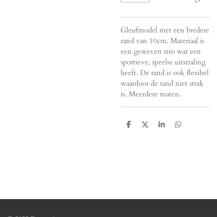
Gleufmodel met een bredere
rand van 10cm. Materiaal is
een geweven stro wat een
sportieve, speelse uitstraling
heeft. De rand is ook flexibel
waardoor de rand niet strak
is. Meerdere maten.
D
D
S
D
e
e
h
e
l
e
a
l
e
l
r
e
n
e
n