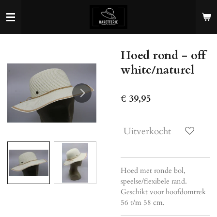
Ga
direct
naar
de
Hoed rond - off
hoofdinhoud
white/naturel
€ 39,95
Uitverkocht
Hoed met ronde bol,
speelse/flexibele rand.
Geschikt voor hoofdomtrek
56 t/m 58 cm.