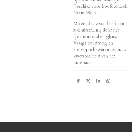
Geschikt voor hoofdomtrek
56 tm 58cm.
Materiaal is visca, heeft een
luxe uitstraling door het
fijne materiaal en glans.
Vraagt om droog en
zonvrij te bewaren i.v.m. de
kwetsbaarheid van het
materiaal.
D
D
S
D
e
e
h
e
l
e
a
l
e
l
r
e
n
e
n