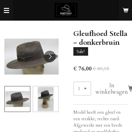
Ga
direct
naar
de
Gleufhoed Stella
hoofdinhoud
- donkerbruin
Sale!
€ 76,00
€ 89,95
In
winkelwagen
Model heeft een gleuf en
een strakke, rechte rand.
Afgewerkt met een brede
ripsband en merklabeltje.