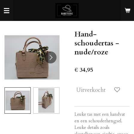
Ga
direct
naar
de
Hand-
hoofdinhoud
schoudertas -
nude/roze
€ 34,95
Uitverkocht
Leuke tas met een handvat
en een schouderhengsel.
Leuke details zoals
sleutelhanger, sjaaltje, croco