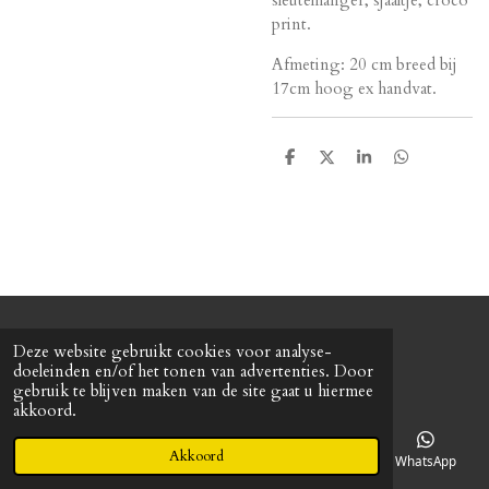
print.
Afmeting: 20 cm breed bij
17cm hoog ex handvat.
D
D
S
D
e
e
h
e
l
e
a
l
e
l
r
e
n
e
n
© 2022 Baretterie
Deze website gebruikt cookies voor analyse-
Powered by
JouwWeb
doeleinden en/of het tonen van advertenties. Door
gebruik te blijven maken van de site gaat u hiermee
akkoord.
Akkoord
E-mailadres
Telefoonnummer
Kaart
WhatsApp