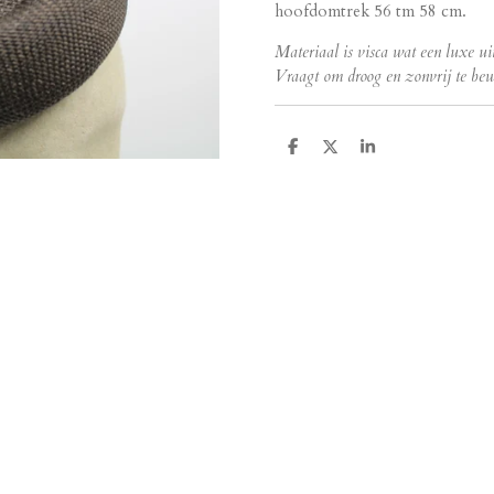
hoofdomtrek 56 tm 58 cm.
Materiaal is visca wat een luxe uit
Vraagt om droog en zonvrij te bew
D
D
S
e
e
h
l
e
a
e
l
r
n
e