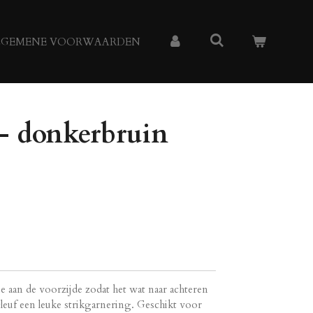
LGEMENE VOORWAARDEN
- donkerbruin
 aan de voorzijde zodat het wat naar achteren
euf een leuke strikgarnering. Geschikt voor