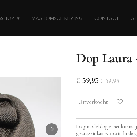
BSHOP
MAATOMSCHRIJVING
CONTACT
A
Dop Laura 
€ 59,95
€ 69,95
Uitverkocht
Laag model dopje met kammetje
gedragen kan worden. In de gl