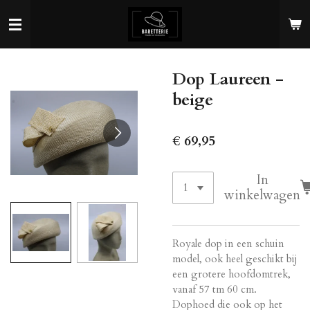
Ga
direct
naar
de
Dop Laureen -
hoofdinhoud
beige
€ 69,95
In
winkelwagen
Royale dop in een schuin
model, ook heel geschikt bij
een grotere hoofdomtrek,
vanaf 57 tm 60 cm.
Dophoed die ook op het