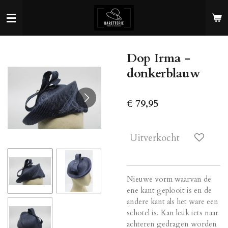
Ga
direct
naar
de
Dop Irma -
hoofdinhoud
donkerblauw
€ 79,95
Uitverkocht
Nieuwe vorm waarvan de
ene kant geplooit is en de
andere kant als het ware een
schotel is. Kan leuk iets naar
achteren gedragen worden