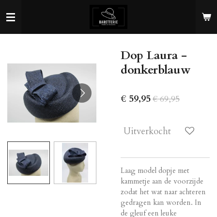
Ga
direct
naar
de
Dop Laura -
hoofdinhoud
donkerblauw
€ 59,95
€ 69,95
Uitverkocht
Laag model dopje met
kammetje aan de voorzijde
zodat het wat naar achteren
gedragen kan worden. In
de gleuf een leuke